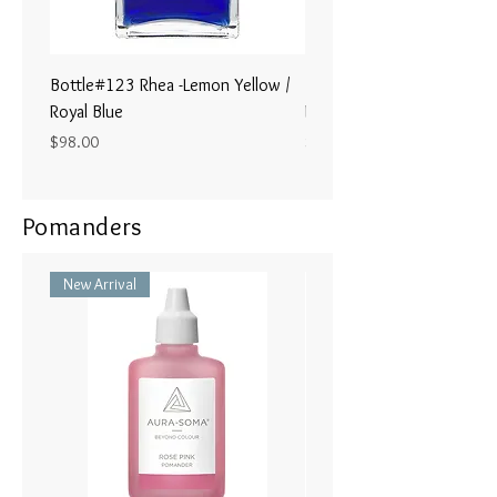
including chanting, toning and
mantras. (Note: contains strong
peppermint content so care should
Bottle#123 Rhea -Lemon Yellow /
Bottle#122 - Poseidon- Br
be taken not to neutralise
Royal Blue
Magenta / Lime Green
homeopathic treatments if used in
Price
Price
$98.00
$98.00
combination).
100ml bottle with a non-propellant
Pomanders
pump spray
New Arrival
創造力と直感力につながる。
5感に働きかけ、感性や、直感を
高めてくれます。考えすぎてしま
う時、また人づきあいが苦手だと
感じる方にも効果的です。
想像力と直感力とつながることを
可能にします。