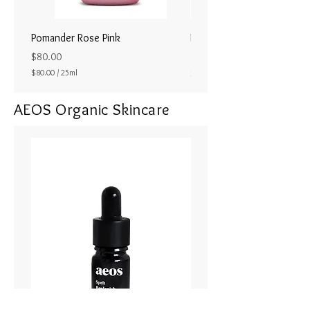
またより大きな同情と共感の能力
Pomander Rose Pink
Pomander - Pale Coral
を生み出すことに役立ちます。明
ラル25ml
晰な夢見を促したい場合は、夜眠
Price
$80.00
りに就く直前に２、３滴を少しの
Price
$80.00
/
25ml
$80.00
$
水に混入して、自分の部屋にスプ
8
レーしてください。
AEOS Organic Skincare
0
.
0
香り
：甘い、森のような
0
p
e
エッセンシャルオイル
：ミルラ、
r
2
ペパーミント、ユーカリ、ジャス
5
ミン、ローズ
M
i
l
クリスタルエネルギー
：サファイ
l
i
ア、オパール
l
i
t
100ml スプレイ式
e
r