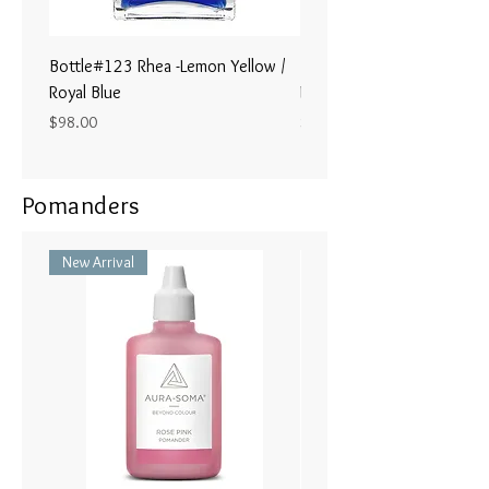
私 はどこにいようとも自分自身
を受け入れよ うとする暖かさと
配慮をもって自らを育み ます。
Bottle#123 Rhea -Lemon Yellow /
Bottle#122 - Poseidon- Br
Royal Blue
Magenta / Lime Green
Price
Price
$98.00
$98.00
Pomanders
New Arrival