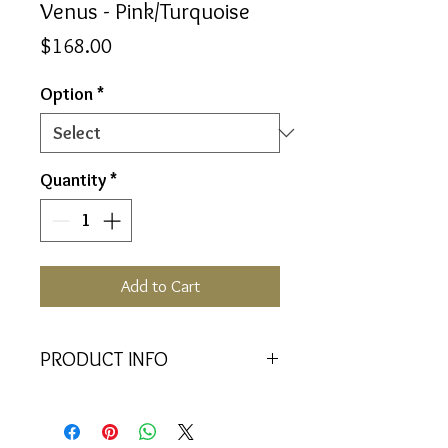
Venus - Pink/Turquoise
Price
$168.00
Option
*
Quantity
*
Add to Cart
PRODUCT INFO
Getting in touch with the beauty
that emerges through self
acceptance from the feeling side of