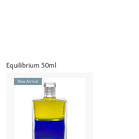
being. I see the beauty within myself.
I nourish myself with warmth and
caring which I see myself receiving
wherever I am
Size : 16 mm in length, 9 mm in
width, 5 mm in thickness
Top : SV925 with Energizing Garnet
Equilibrium 50ml
Bottle part : Recrystallized Spinel,
Color Cubic Zirconia
New Arrival
50cm Necklace or Hook (Brass)
IRIS #34 ヴィ−ナスの誕生 - ピンク
／ターコイズ
存在の感じる側面から 自己受容
を通して現れる美につながる。
私は自分の内側にある美を理解し
ます。