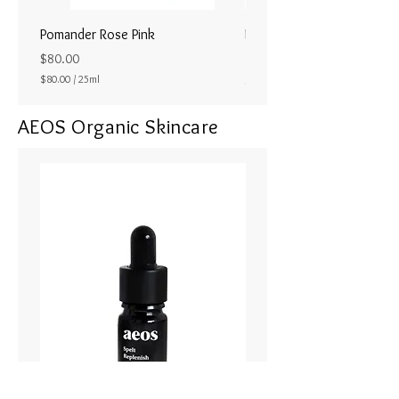
Pomander Rose Pink
Pomander - Pale Coral
ラル25ml
Price
$80.00
Price
$80.00
/
25ml
$80.00
$
8
AEOS Organic Skincare
0
.
0
0
p
e
r
2
5
M
i
l
l
i
l
i
t
e
r
s