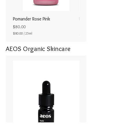
Pomander Rose Pink
Pomander - Pale Coral
ラル25ml
Price
$80.00
Price
$80.00
/
25ml
$80.00
$
8
AEOS Organic Skincare
0
.
0
0
p
e
r
2
5
M
i
l
l
i
l
i
t
e