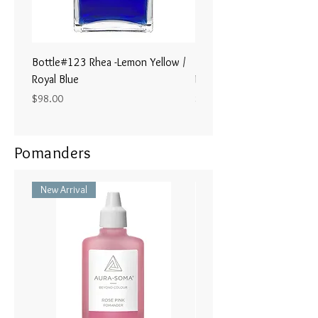
す。
Bottle#123 Rhea -Lemon Yellow /
Bottle#122 - Poseidon- Br
Royal Blue
Magenta / Lime Green
Price
Price
$98.00
$98.00
Pomanders
New Arrival