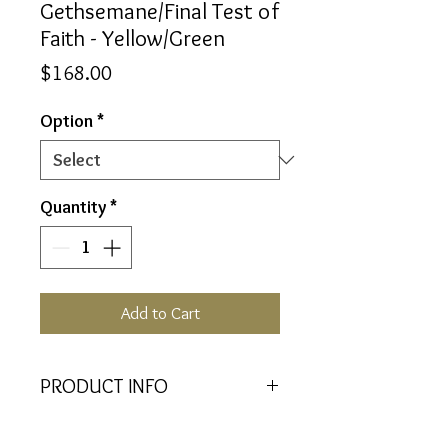
Gethsemane/Final Test of
Faith - Yellow/Green
Price
$168.00
Option
*
Quantity
*
Add to Cart
PRODUCT INFO
Trust in the process of life, faith and