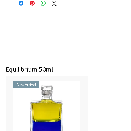
hope in the way things unfold.
I have no limits. I let go those I have
set for myself
Size : 16 mm in length, 9 mm in
width, 5 mm in thickness
Top : SV925 with Energizing Garnet
Bottle part : Recrystallized Spinel,
Color Cubic Zirconia
50cm Necklace or Hook (Brass)
Equilibrium 50ml
IRIS #07 ゲッセマネの園／最後に
New Arrival
信仰が試される - イエロー／グリ
ーン
人生のプロセスの中で信頼し、物
事の展開 のあり方に信仰と希望
を持つ。
私には何の限界もありません。私
は自分で かした制限を手放しま