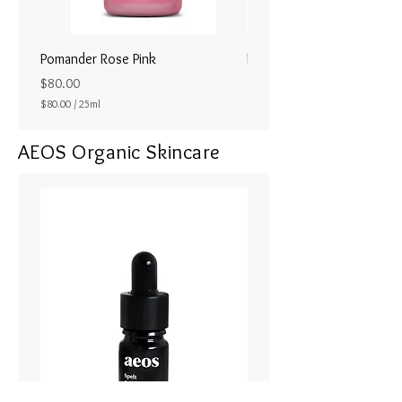
Pomander Rose Pink
Pomander - Pale Coral
ラル25ml
Price
$80.00
Price
$80.00
/
25ml
$80.00
$
8
AEOS Organic Skincare
0
.
0
0
p
e
r
2
5
M
i
l
l
i
l
i
t
e