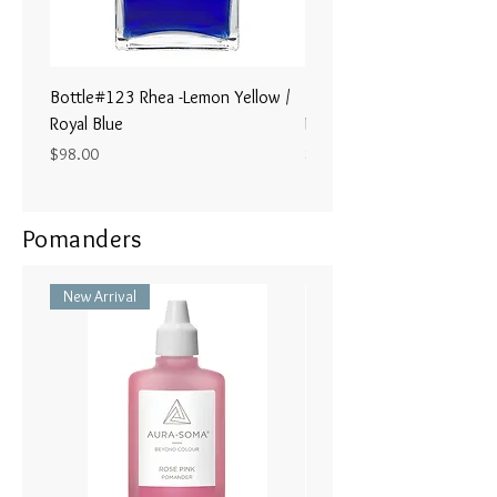
身の内側 にノーと言ったことに
「イエス」と言って 私は影に光
をあてます。
Bottle#123 Rhea -Lemon Yellow /
Bottle#122 - Poseidon- Br
Royal Blue
Magenta / Lime Green
Price
Price
$98.00
$98.00
Pomanders
New Arrival