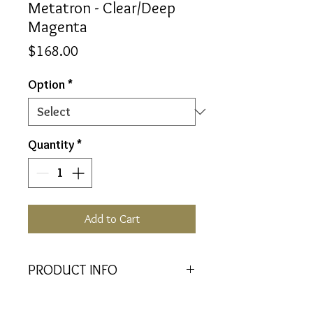
Metatron - Clear/Deep
Magenta
Price
$168.00
Option
*
Quantity
*
Add to Cart
PRODUCT INFO
Shining the light from Above into