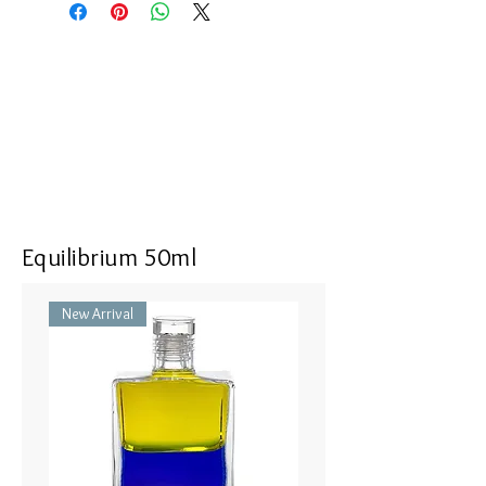
the shadow bringing a new dawn
into the inner worlds.
I shine the light into the shadow
saying ‘yes’ to that which I have
denied or said no to within myself
Size : 16 mm in length, 9 mm in
width, 5 mm in thickness
Top : SV925 with Energizing Garnet
Bottle part : Recrystallized Spinel,
Equilibrium 50ml
Color Cubic Zirconia
50cm Necklace or Hook (Brass)
New Arrival
IRIS #100 大天使メタトロン - クリ
アー／ディープマゼンタ
影の中に上からの光を 照らし、
内なる世界に新しい夜明けをもた
らす。
私が否定したこと、または自分自