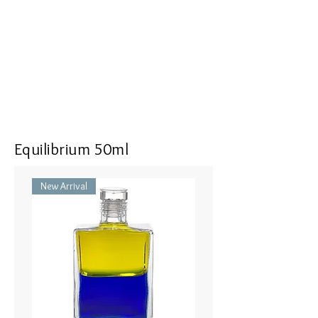
the world.
All of the negativity of the past is
being transmuted by the lilac flame
that burns brightly around me. I feel
inspired
Size : 16 mm in length, 9 mm in
width, 5 mm in thickness
Equilibrium 50ml
Top : SV925 with Energizing Garnet
Bottle part : Recrystallized Spinel,
New Arrival
Color Cubic Zirconia
50cm Necklace or Hook (Brass)
IRIS #56 サンジェルマン - ペール
バイオレット ／ペールバイオレ
ット
隠れたいという思いを克 服する
自己の変性。世界でカタリストと