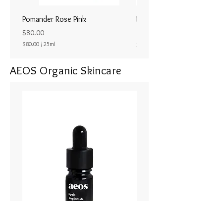
Pomander Rose Pink
Pomander - Pale Coral
ラル25ml
Price
$80.00
Price
$80.00
/
25ml
$80.00
$
8
AEOS Organic Skincare
0
.
0
0
p
e
r
2
5
M
i
l
l
i
l
i
t
e
r
s