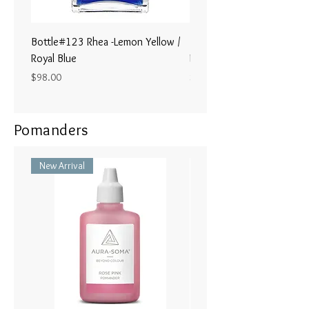
し て行動する積極的意志。
過去の否定的なものすべてが私の
周りで鮮 やかに燃えているライ
Bottle#123 Rhea -Lemon Yellow /
Bottle#122 - Poseidon- Br
ラックの炎によって 変容されて
Royal Blue
Magenta / Lime Green
います。
Price
Price
$98.00
$98.00
Pomanders
New Arrival