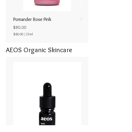
Pomander Rose Pink
Pomander - Pale Coral
ラル25ml
Price
$80.00
Price
$80.00
/
25ml
$80.00
$
8
AEOS Organic Skincare
0
.
0
0
p
e
r
2
5
M
i
l
l
i
l
i
t
e