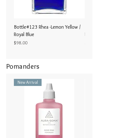
トの叡智への旅。
私は正しい場所で、正しい時に、
正しいこ とを行っています。
Bottle#123 Rhea -Lemon Yellow /
Bottle#122 - Poseidon- Br
Royal Blue
Magenta / Lime Green
Price
Price
$98.00
$98.00
Pomanders
New Arrival