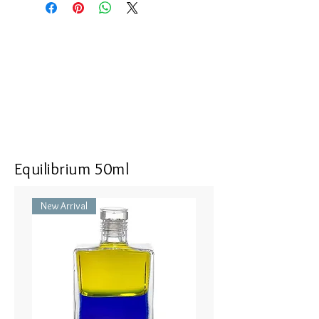
ourselves the space to see
ourselves as we truly are. The
journey to the wisdom of the heart.
I am in the right place at the right
time doing the right thing
Size : 16 mm in length, 9 mm in
width, 5 mm in thickness
Top : SV925 with Energizing Garnet
Bottle part : Recrystallized Spinel,
Equilibrium 50ml
Color Cubic Zirconia
50cm Necklace or Hook (Brass)
New Arrival
IRIS #63 ジュワルクールとヒラリ
オン - エメラルドグリーン／ペー
ルグリーン
本当にあり のままの自分を見る
ためのスペースを自分 自身に与
えるにつれ、真実が現れる。ハー