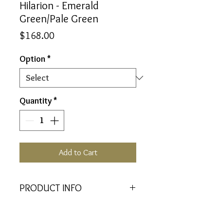
Hilarion - Emerald
Green/Pale Green
Price
$168.00
Option
*
Quantity
*
Add to Cart
PRODUCT INFO
The emergence of truth as we give