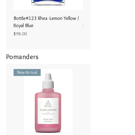
します。 私は現在をありがたく
思い,内側と周りの暖 かさと配慮
を感じます。
Bottle#123 Rhea -Lemon Yellow /
Bottle#122 - Poseidon- Br
Royal Blue
Magenta / Lime Green
Price
Price
$98.00
$98.00
Pomanders
New Arrival