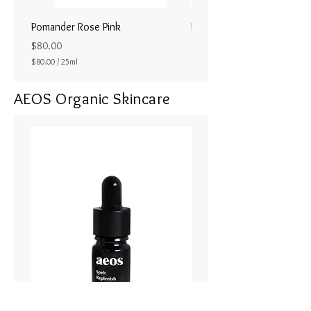
Pomander Rose Pink
Pomander - Pale Coral
ラル25ml
Price
$80.00
Price
$80.00
/
25ml
$80.00
$
8
AEOS Organic Skincare
0
.
0
0
p
e
r
2
5
M
i
l
l
i
l
i
t
e
r
s