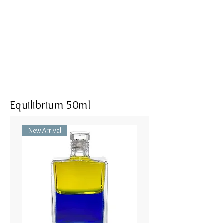
I say goodbye and let go of the past. I
am grateful to the present and I feel
the warmth and caring within and
around me
Size : 16 mm in length, 9 mm in
width, 5 mm in thickness
Top : SV925 with Energizing Garnet
Equilibrium 50ml
Bottle part : Recrystallized Spinel,
Color Cubic Zirconia
New Arrival
50cm Necklace or Hook (Brass)
IRIS #87 愛の叡智 - ペールコーラ
ル／ペールコーラル
愛の叡智が、自己の投影を超え
て自分自身を見ることを可能にす
る。
私は過去にさよならを告げ、手放