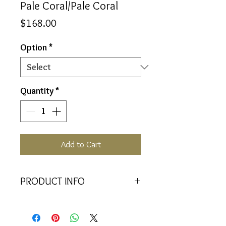
Pale Coral/Pale Coral
Price
$168.00
Option
*
Quantity
*
Add to Cart
PRODUCT INFO
The wisdom of love that enables us
to see oneself beyond the reflection
of self.