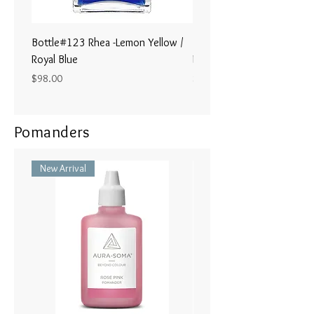
なる統合 の感覚を感じることが
できて幸運で嬉しく 思います。
Bottle#123 Rhea -Lemon Yellow /
Bottle#122 - Poseidon- Br
Royal Blue
Magenta / Lime Green
Price
Price
$98.00
$98.00
Pomanders
New Arrival