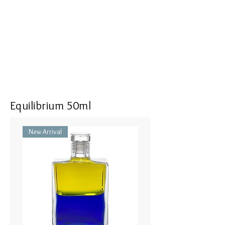
I am fortunate and grateful to be
able to see beyond duality, to feel the
sense of unity within
Size : 16 mm in length, 9 mm in
width, 5 mm in thickness
Top : SV925 with Energizing Garnet
Bottle part : Recrystallized Spinel,
Equilibrium 50ml
Color Cubic Zirconia
50cm Necklace or Hook (Brass)
New Arrival
IRIS #93 ヘンゼル - ペールコーラ
ル／ターコイズ
自分自身を見て、もっと多くの
側面を調和させながら、ハートの
真実を見 つけるために影に直面
する。
私は二元性を超えて見ることや内