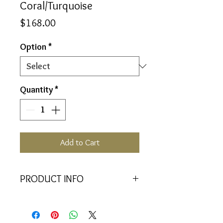
Coral/Turquoise
Price
$168.00
Option
*
Quantity
*
Add to Cart
PRODUCT INFO
Facing the shadow to find the truth
of the heart as we see and reconcile
more of the aspects of ourselves.