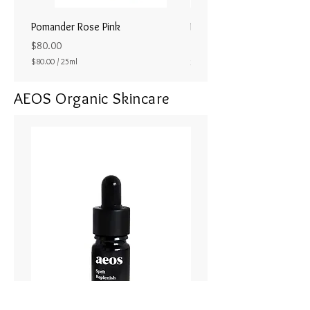
Pomander Rose Pink
Pomander - Pale Coral
ラル25ml
Price
$80.00
Price
$80.00
/
25ml
$80.00
$
8
AEOS Organic Skincare
0
.
0
0
p
e
r
2
5
M
i
l
l
i
l
i
t
e
r
s