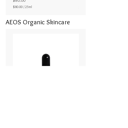
$80.00
教師や一般講演者に落ち着いて、
Price
$80.00
/
25ml
$80.00
$
演説できるように助けてくれま
8
す。
AEOS Organic Skincare
0
.
また権威的なことへの苦手意識
0
（会社内での上司との関係など
0
p
も）を和らげてくれます。
e
転機などに直面するとき、その難
r
2
し状況からのつらい思いを緩和し
5
てくれます。
M
i
l
高い意識とつながり、私たちがど
l
i
うしていくべきかを見いだすこと
l
を助けてくれます。（自分は何を
i
t
この人生ですべきか分からず悩ん
e
でいるときなども）
r
s
愛をもって、最善のコミュニケー
ションができるように。