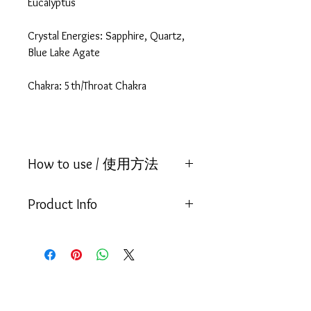
Eucalyptus
Crystal Energies: Sapphire, Quartz,
Blue Lake Agate
Chakra: 5th/Throat Chakra
How to use / 使用方法
Place 3 drops in the palm of your left
Product Info
hand, rub together with your right
and pass through and around your
Qualities: May support the highest
aura and chakras to surround
communication of love, fostering
yourself with a delicate protective
inspirational and devotional aspects
web of refreshment that lasts for
that come from within us and
several hours.
helping to find the spiritual within