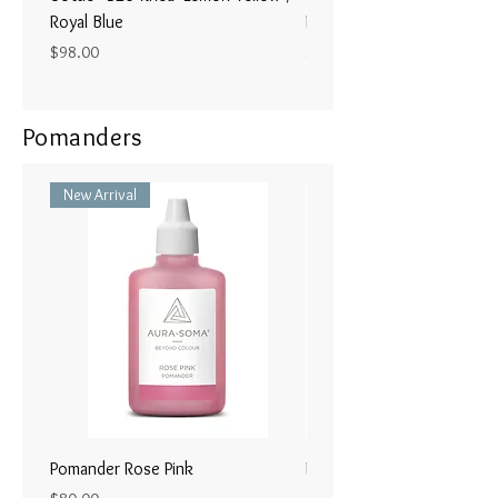
深呼吸します。
Royal Blue
Magenta / Lime Green
[コミュニケーションの保護]
Price
Price
$98.00
$98.00
４９種類のハーブとクリスタル、
平和的なコミュニケーションや表
宝石と自然に色からの効果は、２
現
−３時間。とてもリフレッシュし
Pomanders
私たちを保護してくれます。
香り：スウィート、ウッディーオ
ーガニック
あなた自身とそのとりまく環境を
New Arrival
綺麗にし保護してくれますから、
エッセンシャルオイル：ミルラ、
毎日まるで歯磨きするように、と
ラベンダー、カモミール、ペパー
りまくエネルギーを綺麗し保護イ
ミント、メンソール、ユーカリ
メージでご使用ください。朝、出
かける前、お仕事中のリフレッシ
クリスタルのエネルギー：サファ
ュしたいとき、人と会う時、大事
イア、クォーツ、ブルーメノウ
な会に参加するときなど、気分が
優れないときなど、いつでもご使
チャクラ：第５/喉のチャクラ
用いただけます。
Pomander Rose Pink
Pomander - Pale Coral
効果：穏やかな気持ちにさせてく
ラル25ml
れます。
Price