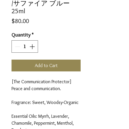
/サファイア ブルー
25ml
Price
$80.00
Quantity
*
Add to Cart
[The Communication Protector]
Peace and communication.
Fragrance: Sweet, Woodsy-Organic
Essential Oils: Myrrh, Lavender,
Chamomile, Peppermint, Menthol,