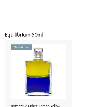
the worldly.
Finish by inhaling the fragrance from
May deepen a sense of calm and
between your hands with three deep
personal peace, helping us to
breaths. Carry along your favourite
become more available for our true
Pomander for an instant refreshment
occupations of purpose and service.
of yourself and your personal
May also be supportive in transition
Equilibrium 50ml
environment wherever you go!
phases such as re-birthing work or
letting go at a very deep level and
New Arrival
helping us to see the Divine Plan in
左の手の平にポマンダーを３滴つ
all things.
けてください。ポマンダーのアル
コール分が蒸発してしまうまで、
May help to bring a calming
左手と右手を擦り合わせます。
atmosphere supportive for teachers
and public speakers. (Note: contains
そして、手の平を上向きにして、
strong peppermint content so care
身体から２−３センチの領域（オ
should be taken not to neutralise
ーラの領域）のエネルギーを綺麗
homeopathic treatments if used in
にするイメージで、頭からつま先
combination.)
まで撫でていきます。最後に３回
Bottle#123 Rhea -Lemon Yellow /
Bottle#122 - Poseidon- Br