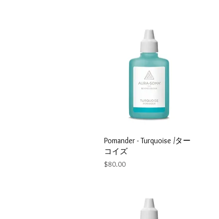
Pomander - Turquoise /ター
コイズ
Price
$80.00