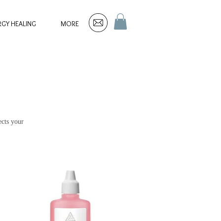
RGY HEALING
MORE
ects your