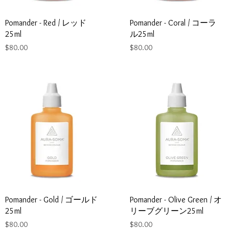
Pomander - Red / レッド
Pomander - Coral / コーラ
25ml
ル25ml
Price
Price
$80.00
$80.00
Pomander - Gold / ゴールド
Pomander - Olive Green / オ
25ml
リーブグリーン25ml
Price
Price
$80.00
$80.00