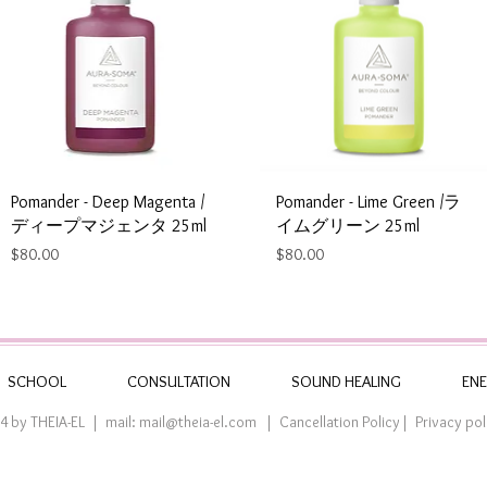
Pomander - Deep Magenta /
Pomander - Lime Green /ラ
ディープマジェンタ 25ml
イムグリーン 25ml
Price
Price
$80.00
$80.00
SCHOOL
CONSULTATION
SOUND HEALING
ENE
4 by THEIA-EL | mail:
mail@theia-el.com
| Cancellation Policy
| Privacy pol