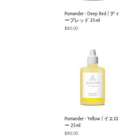
i
t
Pomander - Deep Red / ディ
e
r
ープレッド 25ml
s
Price
$80.00
Pomander - Yellow / イエロ
ー 25ml
Price
$80.00