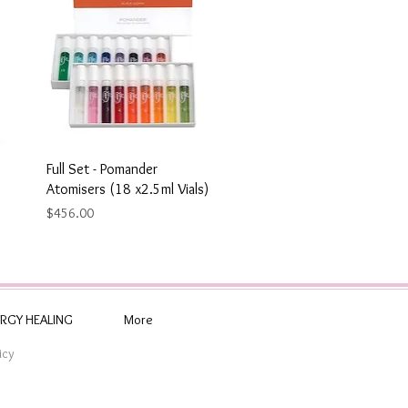
Full Set - Pomander
Atomisers (18 x2.5ml Vials)
Price
$456.00
RGY HEALING
More
icy