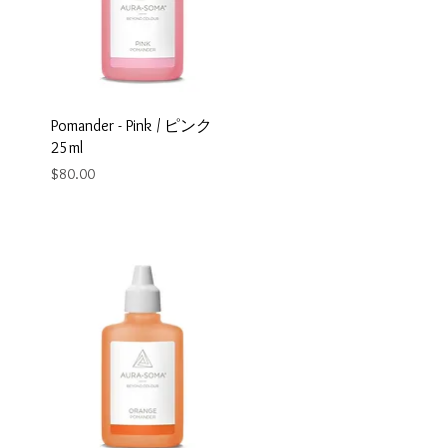
Pomander - Pink / ピンク
25ml
Price
$80.00