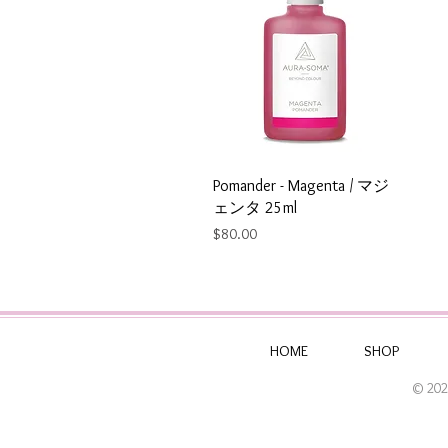
Pomander - Magenta / マジ
ェンタ 25ml
Price
$80.00
HOME
SHOP
© 202