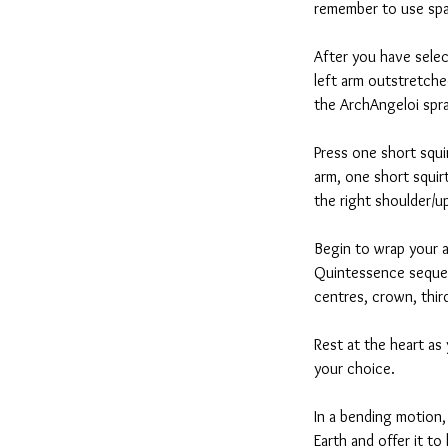
remember to use spa
After you have sele
left arm outstretche
the ArchAngeloi spra
Press one short squi
arm, one short squi
the right shoulder/u
Begin to wrap your a
Quintessence seque
centres, crown, thir
Rest at the heart as
your choice.
In a bending motion,
Earth and offer it to