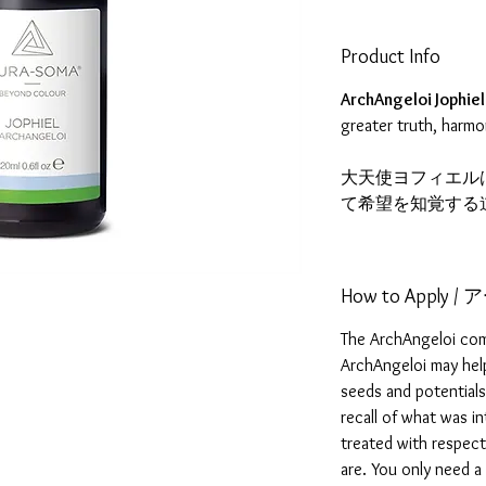
Product Info
ArchAngeloi Jophie
greater truth, harm
大天使ヨフィエル
て希望を知覚する
How to App
The ArchAngeloi come
ArchAngeloi may hel
seeds and potentials
recall of what was i
treated with respect
are. You only need a 