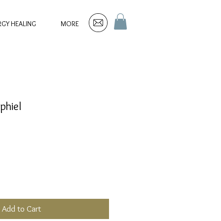
RGY HEALING
MORE
phiel
Add to Cart