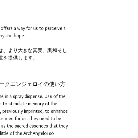
l
offers a way for us to perceive a
ony and hope.
は、より大きな真実、調和そし
道を提供します。
ly / アークエンジェロイの使い方
 in a spray dispense. Use of the
p to stimulate memory of the
, previously imprinted, to enhance
ntended for us. They need to be
 as the sacred essences that they
little of the ArchAngeloi so