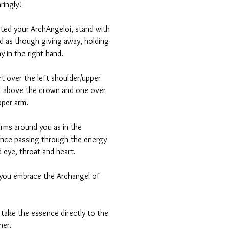
ringly!
cted your ArchAngeloi, stand with
d as though giving away, holding
y in the right hand.
rt over the left shoulder/upper
rt above the crown and one over
pper arm.
rms around you as in the
nce passing through the energy
d eye, throat and heart.
 you embrace the Archangel of
 take the essence directly to the
 her
.