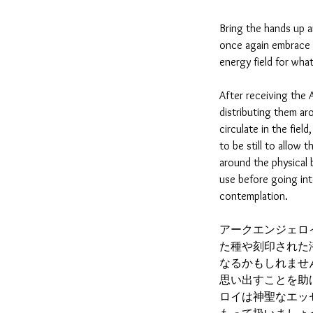
Bring the hands up a
once again embrace t
energy field for wha
After receiving the 
distributing them ar
circulate in the field
to be still to allow t
around the physical 
use before going int
contemplation.
アークエンジェロ
た種や刻印された
なるかもしれませ
思い出すことを助
ロイは神聖なエッ