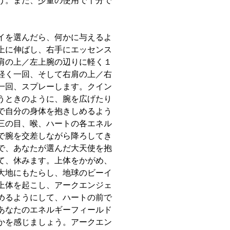
う。また、少量の使用で十分で
イを選んだら、何かに与えるよ
上に伸ばし、右手にエッセンス
肩の上／左上腕の辺りに軽く１
軽く一回、そして右肩の上／右
一回、スプレーします。クイン
うときのように、腕を広げたり
で自分の身体を抱きしめるよう
三の目、喉、ハートの各エネル
で腕を交差しながら降ろしてき
で、あなたが選んだ大天使を抱
て、休みます。上体をかがめ、
大地にもたらし、地球のビーイ
上体を起こし、アークエンジェ
めるようにして、ハートの前で
あなたのエネルギーフィールド
かを感じましょう。アークエン