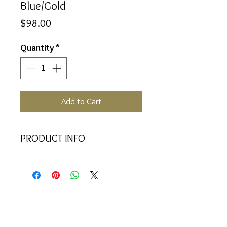
Blue/Gold
Price
$98.00
Quantity
*
Add to Cart
PRODUCT INFO
Equilibrium | 50ml
Clarity in relation to the wisdom that
lies within. A message from the
stars.
I am open to a deep joy and a peace
that brings clarity into my being