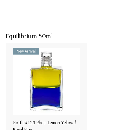
Where to Apply: Anywhere between
the head and navel.
ボトル#32 ソフィア - ロイヤルブ
ルー／ゴールド
Equilibrium 50ml
内なる知恵に関連した明晰性。
スターからのメッセージ。
New Arrival
私と言う存在に明晰さをもたらす
深い歓び と平和に開いていきま
す。
使用部位: 頭からおヘソまでの間
のあらゆる部分につけられます。
Bottle#123 Rhea -Lemon Yellow /
Bottle#122 - Poseidon- Br
Royal Blue
Magenta / Lime Green