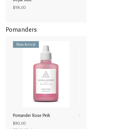
Price
Price
$98.00
$98.00
Pomanders
New Arrival
Pomander Rose Pink
Pomander - Pale Coral
ラル25ml
Price
$80.00