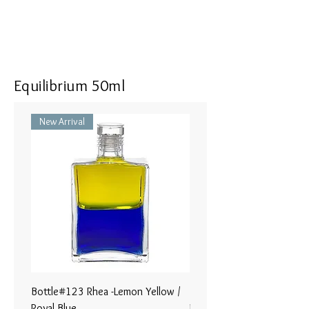
and awareness that is my fulfillment
Where to Apply: Around the belly
and chest. In case of shock, also
apply in a band on the whole right
side of the body, from the earlobe
Equilibrium 50ml
down to the right ankle.
New Arrival
ボトル #92 グレーテル - ペールコ
ーラル／オリーブグリーン
競争よりむしろ協力を通し た、
平和を優先にした直感的なフェミ
ニン リーダーシップ。
シンプルなことの中に私は自分が
達成する 真理と気づきを見つけ
ます。
使用部位: 腹部と胸部のまわり全
体につけます。身体の後ろも含め
て一周するように、ぐるりと帯状
Bottle#123 Rhea -Lemon Yellow /
Bottle#122 - Poseidon- Br
に塗布します。ショック症状の時
Royal Blue
Magenta / Lime Green