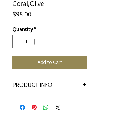
Coral/Olive
Price
$98.00
Quantity
*
Add to Cart
PRODUCT INFO
Equilibrium | 50ml
Intuitive feminine leadership through
co-operation rather than
competition, with peace as a
priority.
In the simple things I find the truth