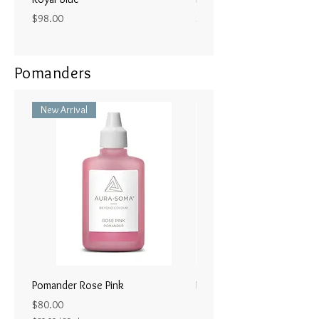
には、身体の右側に、右の耳たぶ
Price
Price
$98.00
$98.00
から右の肩にかけて、上から下へ
と細い帯状になるようにつけま
す。その次に、右腕の付け根から
Pomanders
体の右側全体を通って足首まで、
太い帯状になるように塗布してい
New Arrival
きます。
Pomander Rose Pink
Pomander - Pale Coral
ラル25ml
Price
$80.00