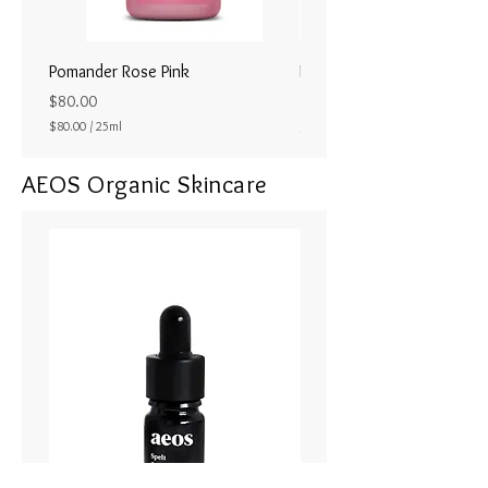
Pomander Rose Pink
Pomander - Pale Coral
ラル25ml
Price
$80.00
Price
$80.00
/
25ml
$80.00
$
8
AEOS Organic Skincare
0
.
0
0
p
e
r
2
5
M
i
l
l
i
l
i
t
e