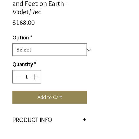
and Feet on Earth -
Violet/Red
Price
$168.00
Option
*
Quantity
*
Add to Cart
PRODUCT INFO
Balance and support between the