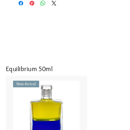
spiritual and the physical, giving the
energy to perform one’s service.
I know where I am and where I am
going. I trust the centre of my being
Size : 16 mm in length, 9 mm in
width, 5 mm in thickness
Top : SV925 with Energizing Garnet
Bottle part : Recrystallized Spinel,
Color Cubic Zirconia
Equilibrium 50ml
50cm Necklace or Hook (Brass)
New Arrival
IRIS #65 頭は天に、足は地に - バ
イオレット／レッド
精神と肉体の間にあ るバランス
とサポートの感覚。奉仕を行う
エネルギー。
私はどこにいてどこへ行こうとし
ているの かを知っています。私