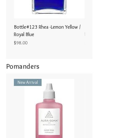
は自分という存在の 中心を信頼
します。
Bottle#123 Rhea -Lemon Yellow /
Bottle#122 - Poseidon- Br
Royal Blue
Magenta / Lime Green
Price
Price
$98.00
$98.00
Pomanders
New Arrival