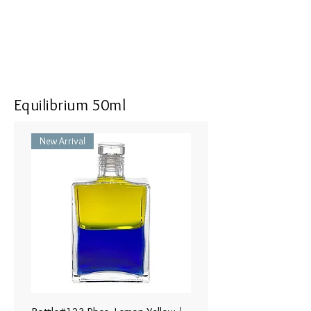
The sea of consciousness opens
before me as I let go of the past
Where to Apply: Around the hairline
or in a band around the
circumference of the body in the
area above the heart.
Equilibrium 50ml
ボトル #107 大天使ツァフキエル
New Arrival
- オパーレセントターコイズ／ デ
ィープマゼンタ
個性化と研ぎ澄まさ れた創造性
のために、内なる神聖な女性性
からのサポート。愛と真実の結
婚。
私が過去を手放すにつれ、意識の
海が私の 前で開きます。
使用部位: ハートから首、喉にか
けて、髪の生え際 頭部。