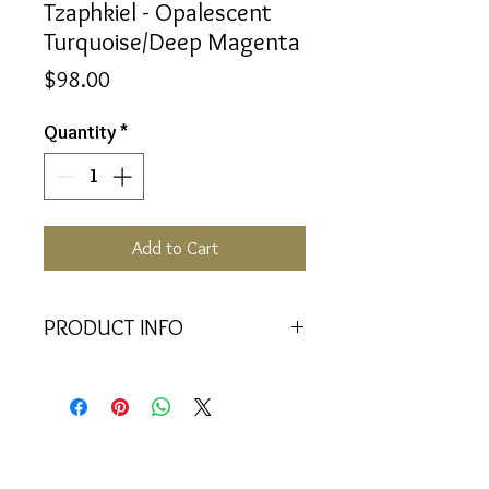
Tzaphkiel - Opalescent
Turquoise/Deep Magenta
Price
$98.00
Quantity
*
Add to Cart
PRODUCT INFO
Equilibrium | 50ml
Support from the Divine Feminine
within for individuation and
heightened creativity. The marriage
of Love and Truth.