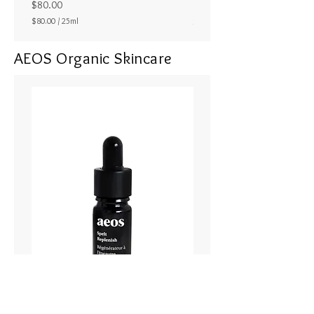
ラル25ml
Price
$80.00
Price
$80.00
/
25ml
$80.00
$
8
AEOS Organic Skincare
0
.
0
0
p
e
r
2
5
M
i
l
l
i
l
i
t
e
r
s