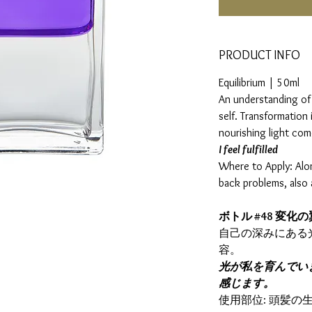
PRODUCT INFO
Equilibrium | 50ml
An understanding of 
self. Transformation
nourishing light com
I feel fulfilled
Where to Apply: Alon
back problems, also
ボトル #48 変化
自己の深みにある
容。
光が私を育んでい
感じます。
使用部位: 頭髪