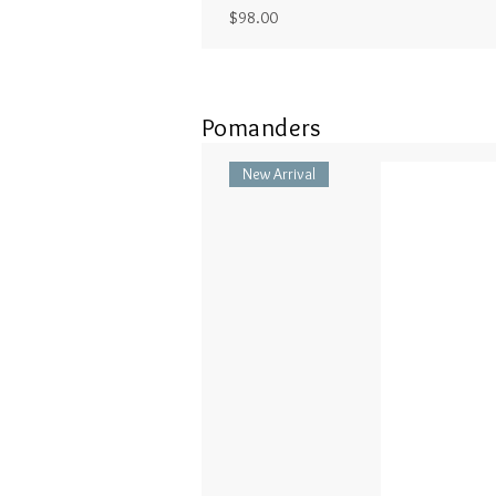
Price
$98.00
Pomanders
New Arrival