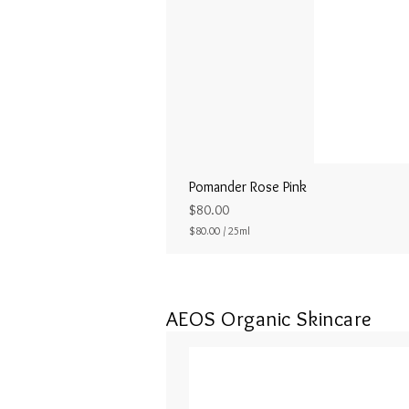
Pomander Rose Pink
Price
$80.00
$80.00
/
25ml
$
8
0
.
0
AEOS Organic Skincare
0
p
e
r
2
5
M