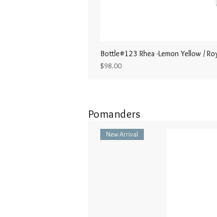
Bottle#123 Rhea -Lemon Yellow / Roy
Price
$98.00
Pomanders
New Arrival