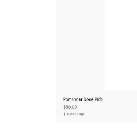
Pomander Rose Pink
Price
$80.00
$80.00
/
25ml
$
8
0
.