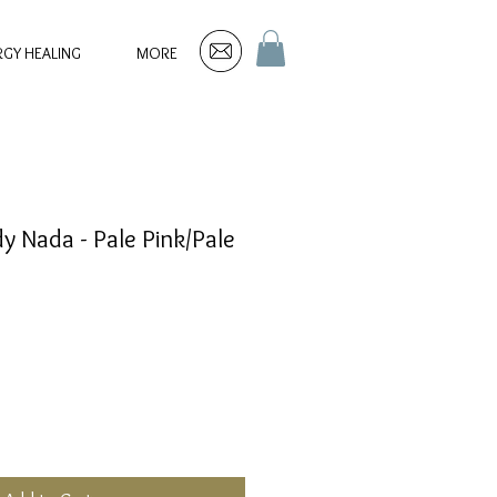
RGY HEALING
MORE
y Nada - Pale Pink/Pale