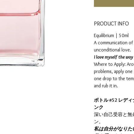
PRODUCT INFO
Equilibrium | 50ml
A communication of 
unconditional love.
I love myself the way 
Where to Apply: Ar
problems, apply one 
one drop to the tem
and rub it in.
ボトル #52 レデ
ンク
深い自己受容と無
ン。
私は自分がなりた