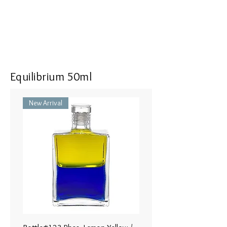
deep sense of connection with the
earth and all she offers to me
Where to Apply: Along the spine
from the solar plexus to the base of
the neck on the front or back of the
body.
Equilibrium 50ml
ボトル #94 大天使ミカエル - ペー
New Arrival
ルブルー／ペールイエロー
強烈な真実が、意識の進 化の中
で明らかにされる。
私は自分自身を受け入れることに
開いてい ると、ハートの広がり
を感じます。私は大 地と大地が
私に与えるものすべてとのつな
がりの深い感覚を感じます。
使用部位: 心臓からおへその周辺
に身体の後ろも含めて、一周する
ようにぐるりと帯状に塗布しま