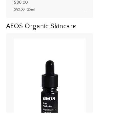
ラル25ml
Price
$80.00
Price
$80.00
/
25ml
$80.00
$
8
AEOS Organic Skincare
0
.
0
0
p
e
r
2
5
M
i
l
l
i
l
i
t
e
r
s