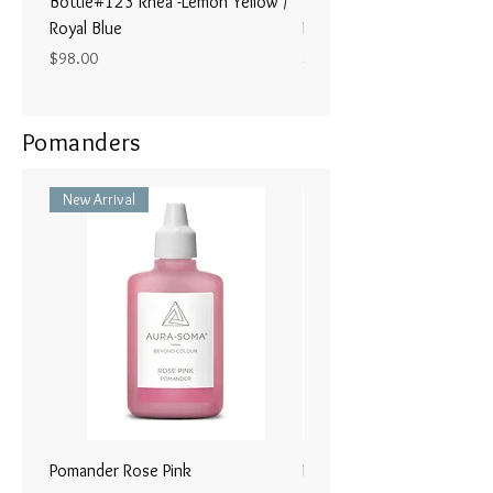
Bottle#123 Rhea -Lemon Yellow /
Bottle#122 - Poseidon- Br
す。喉の周りにも塗布します。。
Royal Blue
Magenta / Lime Green
Price
Price
$98.00
$98.00
Pomanders
New Arrival
Pomander Rose Pink
Pomander - Pale Coral