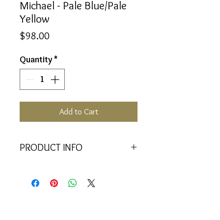
Michael - Pale Blue/Pale
Yellow
Price
$98.00
Quantity
*
Add to Cart
PRODUCT INFO
Equilibrium | 50ml
An intense truth is revealed in the
evolution of consciousness.
I feel the expansion of the heart as I
open myself to acceptance. I feel a