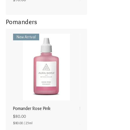
Pomanders
New Arrival
Pomander Rose Pink
Pomander - Pale Coral
ラル25ml
Price
$80.00
Price
$80.00
/
25ml
$80.00
$