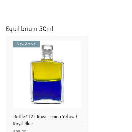
lower abdomen.
新た な理解への入り口、時はア
ートであり、生 きるとは活力の
Equilibrium 50ml
ある幸福感であるというパ ラダ
イムシフトをする。
New Arrival
私は私の前に現われる人生のあら
ゆる局面 での創造性を見るため
にオープンになりま す。
使用部位: 下腹部の周り全体に、
身体の後ろも含めて、ぐるっと帯
状に塗布します。
Bottle#123 Rhea -Lemon Yellow /
Bottle#122 - Poseidon- Br
Royal Blue
Magenta / Lime Green
Price
Price
$98.00
$98.00