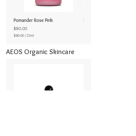
優れないときなど、いつでもご使
ど真上、真ん中のちょうど真のオ
用いただけます。
ーラの位置に関連しています。第
Pomander Rose Pink
Pomander - Pale Coral
6チャクラ、ロイヤルブルーとの
ラル25ml
重要な関係を持っています。
Price
$80.00
Price
$80.00
/
25ml
$80.00
$
特質と効果：自分に自信がもてる
8
ようになり、自己価値を高めてく
AEOS Organic Skincare
0
.
れます。
0
なにか分からないけれど、不安に
0
p
なるときにもオススメです。
e
r
2
自分の中心とつながり、生まれな
5
がらにもっている知恵（すでに分
M
i
かっている感覚）、豊かさと自分
l
自身の深い喜びの可能性を見つけ
l
i
ることに役立ちます。
l
ゴールドは深いレベルでの自己受
i
t
容をもたらし、私たちの内なる真
e