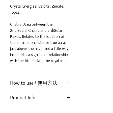
Crystal Energies: Calcite, Zincite,
Topaz
Chakra: Area between the
2nd/Sacral Chakra and 3rd/Solar
Plexus. Relates to the location of
the incarnational star or true aura,
just above the navel and a little way
inside. Has a significant relationship
with the 6th chakra, the royal blue.
How to use / 使用方法
Place 3 drops in the palm of your left
Product Info
hand, rub together with your right
and pass through and around your
Qualities: Represents the
aura and chakras to surround