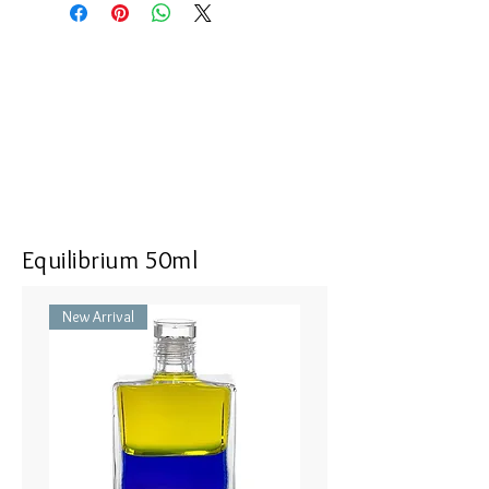
connection with our incarnational
yourself with a delicate protective
star, our innate wisdom,
web of refreshment that lasts for
and finding abundance and the
several hours.
possibility for deep joy within
ourselves. The gold may bring a deep
Finish by inhaling the fragrance from
level of nourishment and self
between your hands with three deep
acceptance, helping to reconnect
breaths. Carry along your favourite
our inner truths with ancient
Pomander for an instant refreshment
wisdoms. This supports the release
of yourself and your personal
of patterns of the past, which may
Equilibrium 50ml
environment wherever you go!
enable us to understand what lies
behind our perceptions of life. As
New Arrival
the solar plexus relaxes, we may
左の手の平にポマンダーを３滴つ
connect with our True Aurato
けてください。ポマンダーのアル
receive information about our
コール分が蒸発してしまうまで、
reason and purpose for being. In a
左手と右手を擦り合わせます。
group environment, may help to
bring a sense of ease and the
そして、手の平を上向きにして、
possibility that the whole group may