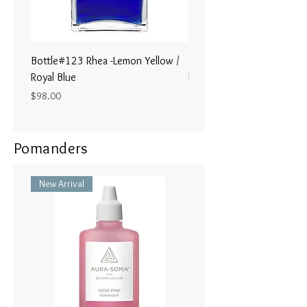
身体から２−３センチの領域（オ
become more clear and purposeful.
ーラの領域）のエネルギーを綺麗
にするイメージで、頭からつま先
[知恵と自己知識]
まで撫でていきます。最後に３回
先天的で集団的な知恵を再結びつ
Bottle#123 Rhea -Lemon Yellow /
Bottle#122 - Poseidon- Br
深呼吸します。
けることに深い喜び。
Royal Blue
Magenta / Lime Green
Price
Price
$98.00
$98.00
４９種類のハーブとクリスタル、
香り：フローラル、フルーティ
宝石と自然に色からの効果は、２
ー、森のような
−３時間。とてもリフレッシュし
Pomanders
私たちを保護してくれます。
エッセンシャルオイル：レモング
ラス、チューベロース、バーベ
あなた自身とそのとりまく環境を
New Arrival
ナ、フランキンセンス
綺麗にし保護してくれますから、
毎日まるで歯磨きするように、と
クリスタルのエネルギー：カルサ
りまくエネルギーを綺麗し保護イ
イト、亜鉛華、トパーズ
メージでご使用ください。朝、出
かける前、お仕事中のリフレッシ
チャクラ（関連部位）：第2 /仙
ュしたいとき、人と会う時、大事
骨チャクラと第3チャクラ /太陽
な会に参加するときなど、気分が
神経叢との間の領域。臍のちょう