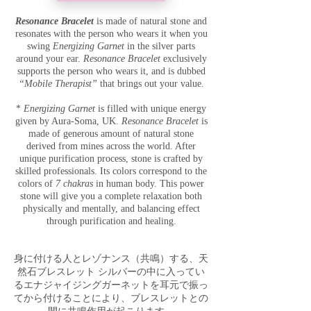
Resonance Bracelet
is made of natural stone and
resonates with the person who wears it when you
swing
Energizing Garnet
in the silver parts
around your ear.
Resonance Bracelet
exclusively
supports the person who wears it, and is dubbed
“Mobile Therapist”
that brings out your value.
*
Energizing Garnet
is filled with unique energy
given by Aura-Soma, UK.
Resonance Bracelet
is
made of generous amount of natural stone
derived from mines across the world. After
unique purification process, stone is crafted by
skilled professionals. Its colors correspond to the
colors of
7 chakras
in human body. This power
stone will give you a complete relaxation both
physically and mentally, and balancing effect
through purification and healing.
身に付ける人とレゾナンス（共鳴）する、天
然石ブレスレット シルバーの中に入ってい
るエナジャイジングガーネットを耳元で振っ
てから付けることにより、ブレスレットとの