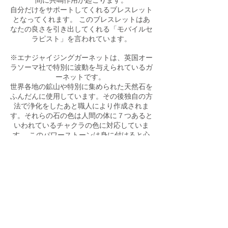
間に共鳴作用が起こります。
自分だけをサポートしてくれるブレスレット
となってくれます。 このブレスレットはあ
なたの良さを引き出してくれる「モバイルセ
ラピスト」を言われています。
※エナジャイジングガーネットは、英国オー
ラソーマ社で特別に波動を与えられているガ
ーネットです。
世界各地の鉱山や特別に集められた天然石を
ふんだんに使用しています。その後独自の方
法で浄化をしたあと職人により作成されま
す。それらの石の色は人間の体に７つあると
いわれているチャクラの色に対応していま
す。 このパワーストーンは身に付けると心
身をリラックスさせ、浄化と癒しを与えてバ
ランスを整えてくれます。
Price is Singapore dollar / 価格はシンガポ
ールドルです